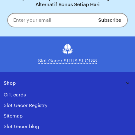
Alternatif Bonus Setiap Hari
Subscribe
Enter
your
email
Slot Gacor SITUS SLOT88
Shop
Gift cards
Slot Gacor Registry
Sitemap
Slot Gacor blog