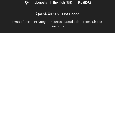
Indonesia | English (US) | Rp (IDR)
Ãƒâ€šÃ‚Â© 2025 Slot Gacor.
Terms of Use
Privacy
Interest-based ads
Local Shops
Regions