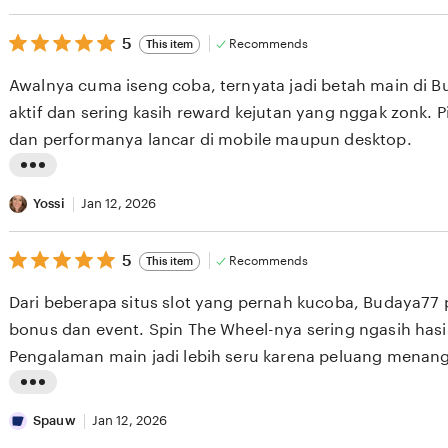
i
s
e
5
t
5
Recommends
This item
out
w
i
of
Awalnya cuma iseng coba, ternyata jadi betah main di B
5
b
n
stars
aktif dan sering kasih reward kejutan yang nggak zonk. 
y
g
dan performanya lancar di mobile maupun desktop.
A
r
h
e
L
j
v
i
Yossi
Jan 12, 2026
s
i
s
o
e
5
t
5
Recommends
This item
out
w
i
of
Dari beberapa situs slot yang pernah kucoba, Budaya77 p
5
b
n
stars
bonus dan event. Spin The Wheel-nya sering ngasih has
y
g
Pengalaman main jadi lebih seru karena peluang menang t
L
r
a
e
L
l
v
i
Spauw
Jan 12, 2026
a
i
s